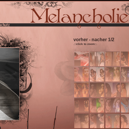
vorher - nacher 1/2
.::click to zoom::.