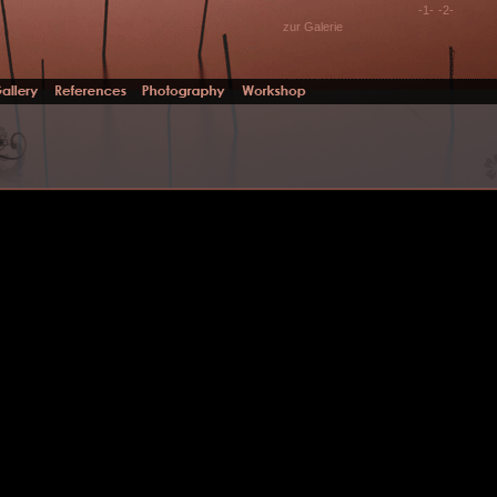
-1-
-2-
zur Galerie